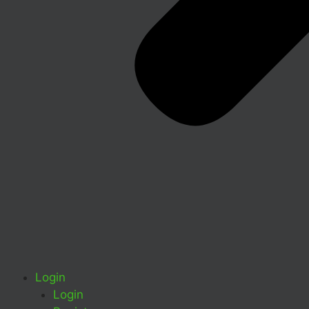
Login
Login